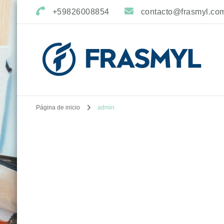
+59826008854
contacto@frasmyl.co
Página de inicio
admin